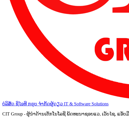
ບໍລິສັດ ຊີໄອທີ ກຣຸບ ຈຳກັດຜູ້ດຽວ
IT & Software Solutions
CIT Group - ຜູ້ນຳດ້ານເຕັກໂນໂລຊີ ພັດທະນາຊອບແວ, ເວັບໄຊ, ແອັບ