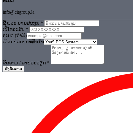
ອີເມວ
info@citgroup.la
ຊື່ ແລະ ນາມສະກຸນ *
ເບີໂທລະສັບ *
ອີເມວ (ຖ້າມີ)
ເລືອກບໍລິການທີ່ສົນໃຈ
ຂໍ້ຄວາມ / ລາຍລະອຽດ *
ສົ່ງຂໍ້ຄວາມ