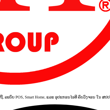
ມືຖື, ລະບົບ POS, Smart Home, ແລະ ອຸປະກອນໄອທີ ຄົບວົງຈອນ ໃນ ສປ