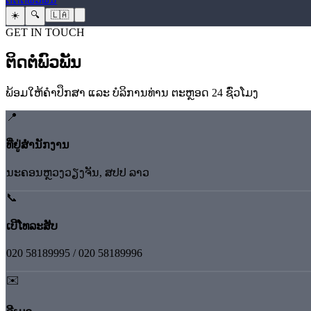
☀️
🔍
🇱🇦
GET IN TOUCH
ຕິດຕໍ່ພົວພັນ
ພ້ອມໃຫ້ຄຳປຶກສາ ແລະ ບໍລິການທ່ານ ຕະຫຼອດ 24 ຊົ່ວໂມງ
📍
ທີ່ຢູ່ສຳນັກງານ
ນະຄອນຫຼວງວຽງຈັນ, ສປປ ລາວ
📞
ເບີໂທລະສັບ
020 58189995 / 020 58189996
✉️