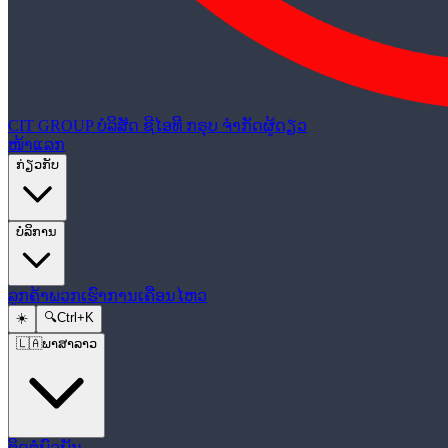
CIT GROUP
ບໍລິສັດ ຊີໄອທີ ກຣຸບ ຈຳກັດຜູ້ດຽວ
ໜ້າແລກ
ກ່ຽວກັບ
ບໍລິການ
ລູກຄ້າພວກເຮົາ
ການເຄື່ອນໄຫວ
☀️
🔍
Ctrl+K
🇱🇦
ພາສາລາວ
ຕິດຕໍ່ພົວພັນ