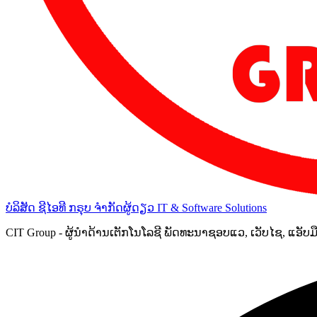
ບໍລິສັດ ຊີໄອທີ ກຣຸບ ຈຳກັດຜູ້ດຽວ
IT & Software Solutions
CIT Group - ຜູ້ນຳດ້ານເຕັກໂນໂລຊີ ພັດທະນາຊອບແວ, ເວັບໄຊ, ແອັບ