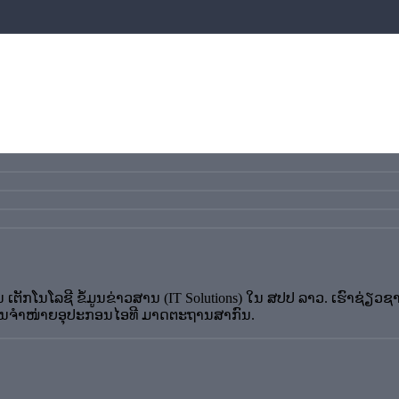
ັ່ນ ເຕັກໂນໂລຊີ ຂໍ້ມູນຂ່າວສານ (IT Solutions) ໃນ ສປປ ລາວ. ເຮົາ
ວແທນຈຳໜ່າຍອຸປະກອນໄອທີ ມາດຕະຖານສາກົນ.