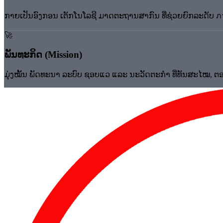
ກາຍເປັນອົງກອນ ເຕັກໂນໂລຊີ ມາດຕະຖານສາກົນ ທີ່ຊ່ວຍຍົກລະດັບ ภาคธุ
🚀
ພັນທະກິດ (Mission)
ມຸ່ງໝັ້ນ ພັດທະນາ ລະບົບ ຊອບແວ ແລະ ນະວັດຕະກຳ ທີ່ທັນສະໄໝ, ຕອບ