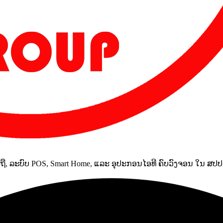
ມືຖື, ລະບົບ POS, Smart Home, ແລະ ອຸປະກອນໄອທີ ຄົບວົງຈອນ ໃນ ສປ