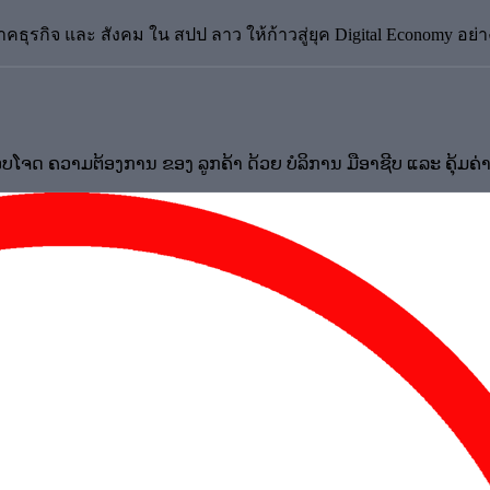
รกิจ และ สังคม ใน สปป ลาว ให้ก้าวสู่ยุค Digital Economy อย่างย
ໂຈດ ຄວາມຕ້ອງການ ຂອງ ລູກຄ້າ ດ້ວຍ ບໍລິການ ມືອາຊີບ ແລະ ຄຸ້ມຄ່າ 