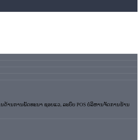
ຊ່ຽວຊານດ້ານການພັດທະນາ ຊອບແວ, ລະບົບ POS ບໍລິຫານຈັດການຮ້ານ