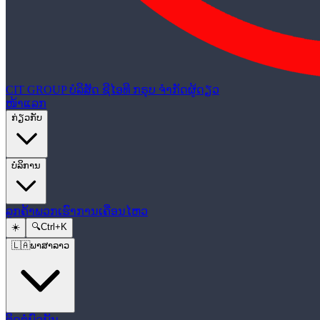
CIT GROUP
ບໍລິສັດ ຊີໄອທີ ກຣຸບ ຈຳກັດຜູ້ດຽວ
ໜ້າແລກ
ກ່ຽວກັບ
ບໍລິການ
ລູກຄ້າພວກເຮົາ
ການເຄື່ອນໄຫວ
☀️
🔍
Ctrl+K
🇱🇦
ພາສາລາວ
ຕິດຕໍ່ພົວພັນ