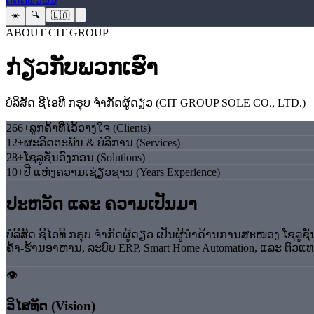
☀️
🔍
🇱🇦
ABOUT CIT GROUP
ກ່ຽວກັບພວກເຮົາ
ບໍລິສັດ ຊີໄອທີ ກຣຸບ ຈຳກັດຜູ້ດຽວ (CIT GROUP SOLE CO., LTD.)
266+
ລູກຄ້າທີ່ໄວ້ວາງໃຈ (Clients)
12+
ຜະລິດຕະພັນ & ບໍລິການ (Services)
28+
ໂຊລູຊັ່ນອົງກອນ (Solutions)
10+
ປີ ແຫ່ງຄວາມເຊ່ຽວຊານ (Years Experience)
ປະຫວັດ ແລະ ຄວາມເປັນມາ
ບໍລິສັດ ຊີໄອທີ ກຣຸບ ຈຳກັດຜູ້ດຽວ ເປັນຜູ້ນຳດ້ານການສະໜອງ ໂຊລູຊ
ຄ້າ-ຮ້ານອາຫານ, ລະບົບ ERP, Smart Home Automation, ແລະ ຕົ
👁️
ວິໄສທັດ (Vision)